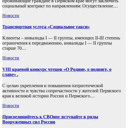
проживающие граждане в Пермском крае могут заключить
социальный контракт по направлениям: Осуществление…
Новости
Транспортная услуга «Социальное такси»
Клиенты – инвалиды I — II группы, имеющих II-III степень
ограничения к передвижению, инвалиды I — II группы
старше 70…
Новости
VIII краевой конкурс чтецов «О Родине, о подвиге, о
славе» .
С целью укрепления и повышения патриотической
активности и чувства сопричастности у жителей Пермского
края к великой истории России и Пермского…
Новости
Присоединяйтесь к СВОим: вступайте в ряды
Вооруженных сил России