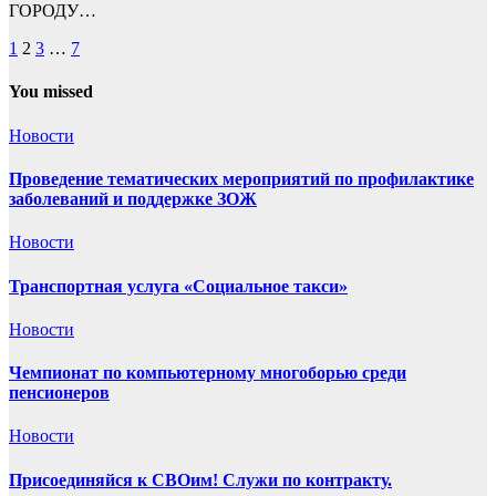
ГОРОДУ…
Пагинация
1
2
3
…
7
записей
You missed
Новости
Проведение тематических мероприятий по профилактике
заболеваний и поддержке ЗОЖ
Новости
Транспортная услуга «Социальное такси»
Новости
Чемпионат по компьютерному многоборью среди
пенсионеров
Новости
Присоединяйся к СВОим! Служи по контракту.